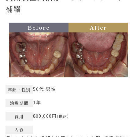
補綴
Before
After
50代 男性
年齢・性別
1年
治療期間
800,000円
費用
（税込）
内容